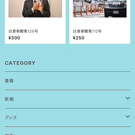
日章新聞第120号
日章新聞第112号
¥300
¥250
CATEGORY
書籍
新聞
アーカイブ請求
グッズ