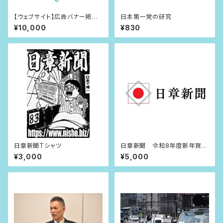
【ウェブサイト】広告バナー掲載
日本第一党の研究
権（1年）
¥10,000
¥830
日章新聞Tシャツ
日章新聞 令和8年度新年賀詞
広告
¥3,000
¥5,000