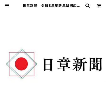
日章新聞 令和8年度新年賀詞広告 |
日章新聞ストア