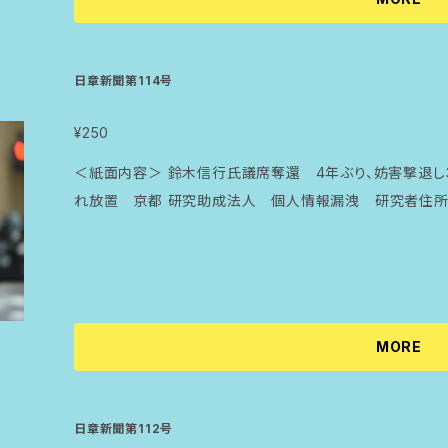
日章新聞第114号
¥250
＜紙面内容＞ 鈴木信行氏議席奪還 4年ぶり、妨害撃退し
れ放置 京都 研究助成法人 個人情報漏洩 研究者住所
MORE
日章新聞第112号