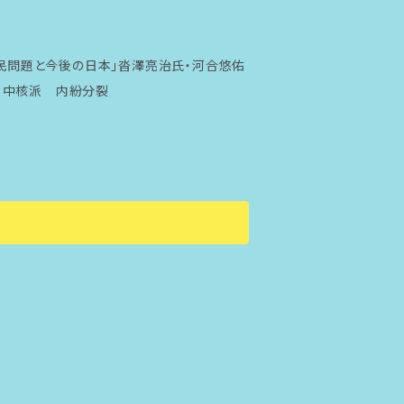
移民問題と今後の日本」沓澤亮治氏・河合悠佑
 中核派 内紛分裂