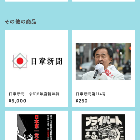
その他の商品
日章新聞 令和8年度新年賀詞
日章新聞第114号
広告
¥5,000
¥250