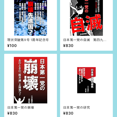
現状突破第9号 1周年記念号
日本第一党の自滅 第四九回
衆議院議員総選挙 桜井誠
¥100
¥830
日本第一党全員落選の記録
日本第一党の崩壊
日本第一党の研究
¥830
¥830