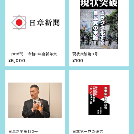
日章新聞 令和8年度新年賀詞
現状突破第8号
広告
¥5,000
¥100
日章新聞第120号
日本第一党の研究