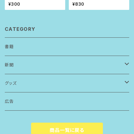
¥300
¥830
CATEGORY
書籍
新聞
アーカイブ請求
グッズ
ボールペン
広告
ステッカー
商品一覧に戻る